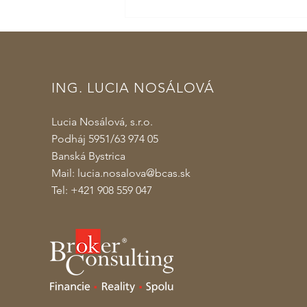
Daňový bonus na zaplatené úroky
a jeho uplatnenie v roku 2023
ING. LUCIA NOSÁLOVÁ
Lucia Nosálová, s.r.o.
Podháj 5951/63 974 05
Banská Bystrica
Mail:
lucia.nosalova@bcas.sk
Tel: +421 908 559 047