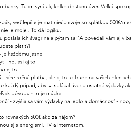
o banky. Tu im vyrátali, koľko dostanú úver. Veľká spokoj
zbák, veď lepšie je mať niečo svoje so splátkou 500€/mes.
nie je moje . To dá logiku. 
u poslala ich švagriná a pýtam sa:"A povedali vám aj v b
dete platiť?!
o je každému jasné.
 - no, asi aj to.
no aj to.
 - síce ročná platba, ale aj to už bude na vašich pleciac
re každý prípad, aby sa splácal úver a ostatné výdavky ak
ľvek dôvodu - to je múdre.
nčí - zvýšia sa vám výdavky na jedlo a domácnosť - noo
e to rovnakých 500€ ako za nájom? 
inou aj s energiami, TV a internetom.