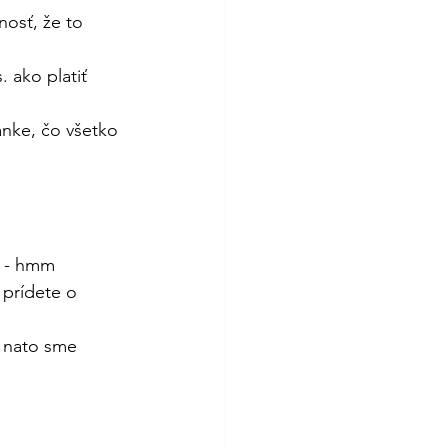
nosť, že to 
 ako platiť 
anke, čo všetko 
h - hmm 
 prídete o 
, nato sme 