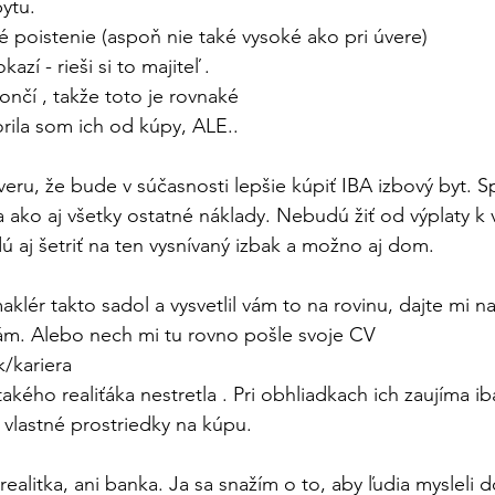
bytu.
 poistenie (aspoň nie také vysoké ako pri úvere)
azí - rieši si to majiteľ .
nčí , takže toto je rovnaké 
ila som ich od kúpy, ALE.. 
eru, že bude v súčasnosti lepšie kúpiť IBA izbový byt. S
 ako aj všetky ostatné náklady. Nebudú žiť od výplaty k v
ú aj šetriť na ten vysnívaný izbak a možno aj dom.
aklér takto sadol a vysvetlil vám to na rovinu, dajte mi n
ám. Alebo nech mi tu rovno pošle svoje CV 
/kariera
akého realiťáka nestretla . Pri obhliadkach ich zaujíma ib
 vlastné prostriedky na kúpu.
realitka, ani banka. Ja sa snažím o to, aby ľudia mysleli 