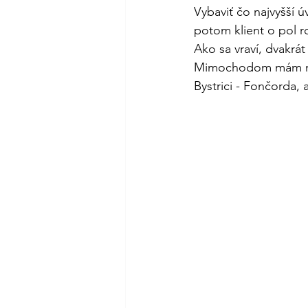
Vybaviť čo najvyšší ú
potom klient o pol ro
Ako sa vraví, dvakrát 
Mimochodom mám na p
Bystrici - Fončorda, a