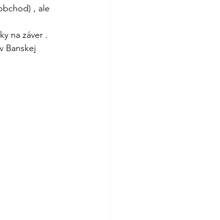
obchod) , ale 
ky na záver .
v Banskej 