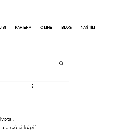
 SI
KARIÉRA
O MNE
BLOG
NÁŠ TÍM
vota .
a chcú si kúpiť 