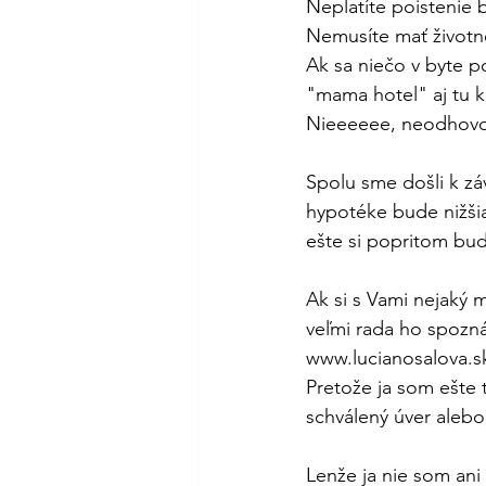
Neplatíte poistenie 
Nemusíte mať životné
Ak sa niečo v byte pok
"mama hotel" aj tu ko
Nieeeeee, neodhovor
Spolu sme došli k záv
hypotéke bude nižšia
ešte si popritom bud
Ak si s Vami nejaký m
veľmi rada ho spozn
www.lucianosalova.sk
Pretože ja som ešte t
schválený úver alebo
Lenže ja nie som ani 