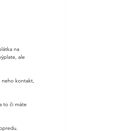
plátka na 
ýplate, ale 
a neho kontakt, 
a to či máte 
dopredu.