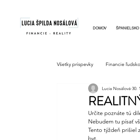
DOMOV
ŠPANIELSKO
Všetky príspevky
Financie ľudsk
Lucia Nosálová
30. 
REALITNÝ
Určite poznáte tú d
Nebudem tu písať vše
Tento týždeň prišiel
byt.