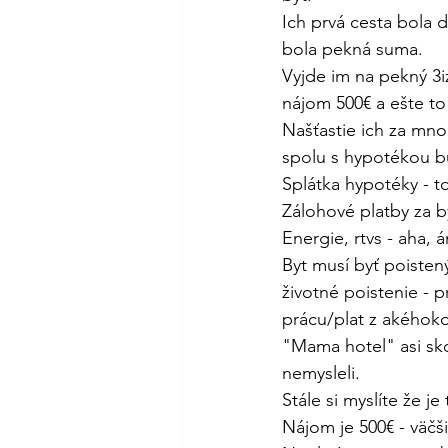
Ich prvá cesta bola d
bola pekná suma.
Vyjde im na pekný 3i
nájom 500€ a ešte to 
Našťastie ich za mno
spolu s hypotékou bu
Splátka hypotéky - t
Zálohové platby za byt
Energie, rtvs - aha, á
Byt musí byť poistený
životné poistenie - p
prácu/plat z akéhoko
"Mama hotel" asi sko
nemysleli. 
Stále si myslíte že j
Nájom je 500€ - väčš