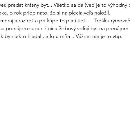
ver, predať krásny byt... Všetko sa dá (veď je to výhodný 
ka, o rok príde nato, že si na plecia veľa naložil.
meraj a raz rež a pri kúpe to platí tiež .... Trošku rýmovač
renájom super  špica 3izbový voľný byt na prenájom 
k by niekto hľadal , info u mňa .. Vážne, nie je to vtip. 