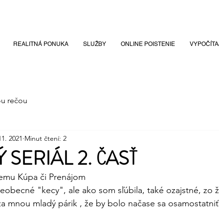
REALITNÁ PONUKA
SLUŽBY
ONLINE POISTENIE
VYPOČÍTAJ
ou rečou
11. 2021
Minut čtení: 2
 SERIÁL 2. ČASŤ
ilemu Kúpa či Prenájom
obecné "kecy", ale ako som sľúbila, také ozajstné, zo ži
 za mnou mladý párik , že by bolo načase sa osamostatniť 