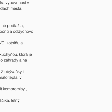
ka vybavenosť v
ýhodách mesta.
tné podlažia,
 nočnú a oddychovo
WC, kotolňu a
kuchyňou, ktorá je
do záhrady a na
. Z obývačky i
málo tepla, v
biť kompromisy ,
čika, letný