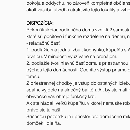
pokoja a oddychu, no zároveň kompletná občians
okolí vás iba utvrdí o atraktivite tejto lokality a v
DISPOZÍCIA:
Rekonštrukciou rodinného domu vznikli 2 samosta
ktoré sú pocitovo i funkčne rozdelené na dennú,
- relaxačnú časť.
1. podlažie má jednu izbu , kuchynku, kúpeľňu s 
pivnicu. V minulosti využívané na prenájom.
2. podlažie tvorí hlavnú časť domu s priestrannou 
pýchou tejto domácnosti. Oceníte výstup priamo 
terasu.
Z priestrannej chodby je vstup do ostatných izieb
spálne vyjdete na slnečný balkón. Ak by ste mali 
obývačke vás ohreje funkčný krb.
Ak ste hľadali veľkú kúpeľňu, v ktorej nemusíte ro
práve ste ju našli.
Súčasťou pozemku je i priestor pre domáceho milá
domček i dielňa.