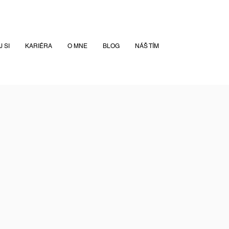
 SI
KARIÉRA
O MNE
BLOG
NÁŠ TÍM