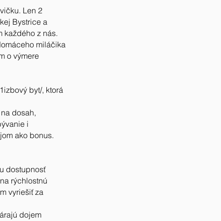
vičku. Len 2
kej Bystrice a
m každého z nás.
domáceho miláčika
om o výmere
izbový byt/, ktorá
o na dosah,
ývanie i
jom ako bonus.
lu dostupnosť
 na rýchlostnú
m vyriešiť za
várajú dojem