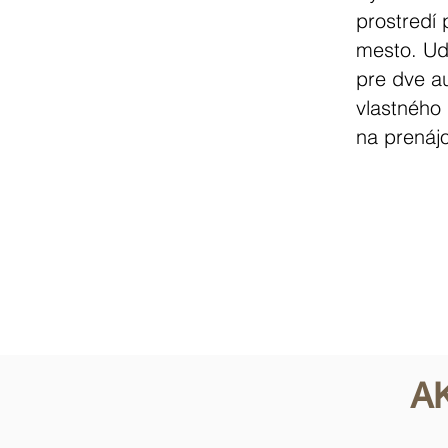
prostredí
mesto. Ud
pre dve au
vlastného 
na prenájo
A