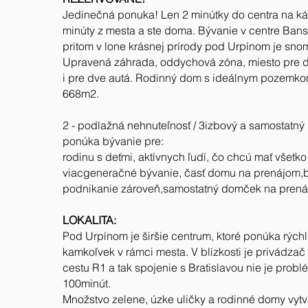
Jedinečná ponuka! Len 2 minútky do centra na ká
minúty z mesta a ste doma. Bývanie v centre Bans
pritom v lone krásnej prírody pod Urpínom je sno
Upravená záhrada, oddychová zóna, miesto pre 
i pre dve autá. Rodinný dom s ideálnym pozemk
668m2.
2 - podlažná nehnuteľnosť / 3izbový a samostatný 1
ponúka bývanie pre:
rodinu s deťmi, aktívnych ľudí, čo chcú mať všetk
viacgeneračné bývanie, časť domu na prenájom,b
podnikanie zároveň,samostatný domček na prená
LOKALITA:
Pod Urpínom je širšie centrum, ktoré ponúka rých
kamkoľvek v rámci mesta. V blízkosti je privádzač
cestu R1 a tak spojenie s Bratislavou nie je problé
100minút.
Množstvo zelene, úzke uličky a rodinné domy vyt