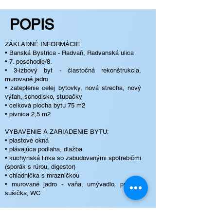
POPIS
ZÁKLADNÉ INFORMÁCIE
• Banská Bystrica - Radvaň, Radvanská ulica
• 7. poschodie/8.
• 3-izbový byt - čiastočná rekonštrukcia,
murované jadro
• zateplenie celej bytovky, nová strecha, nový
výťah, schodisko, stupačky
• celková plocha bytu 75 m2
• pivnica 2,5 m2
VYBAVENIE A ZARIADENIE BYTU:
• plastové okná
• plávajúca podlaha, dlažba
• kuchynská linka so zabudovanými spotrebičmi
(sporák s rúrou, digestor)
• chladnička s mrazničkou
• murované jadro - vaňa, umývadlo, práčka,
sušička, WC