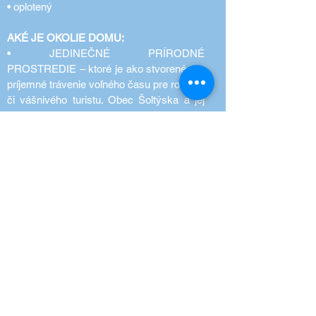
• oplotený
AKÉ JE OKOLIE DOMU:
• JEDINEČNÉ PRÍRODNÉ
PROSTREDIE – ktoré je ako stvorené pre
príjemné trávenie voľného času pre rodinku
či vášnivého turistu. Obec Šoltýska a jej
okolie sú vyhľadávaná lokalita pre
milovníkov prírody, turistiky. Je to skutočne
malé Švajčiarsko.
• RÝCHLA DOSTUPNOSŤ –výborná
dostupnosť- V obci Šoltýska nájdete
potraviny, pohostinstvo, ihrisko pre deti
hneď oproti domu. Lyžiarsky vlek Kokava -
Línia 6min autom, peši 25minút.
Rimavská Sobota vzdialená 38km
(36minút autom)
Zvolen 57km (48minut autom)
Bratislava 253km (2,5hod autom)