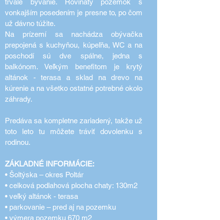
trvalé bývanie. Rovinatý pozemok s
vonkajším posedením je presne to, po čom
už dávno túžite.
Na prízemí sa nachádza obývačka
prepojená s kuchyňou, kúpeľňa, WC a na
poschodí sú dve spálne, jedna s
balkónom. Veľkým benefitom je krytý
altánok - terasa a sklad na drevo na
kúrenie a na všetko ostatné potrebné okolo
záhrady.
Predáva sa kompletne zariadený, takže už
toto leto tu môžete tráviť dovolenku s
rodinou.
ZÁKLADNÉ INFORMÁCIE:
• Šoltýska – okres Poltár
• celková podlahová plocha chaty: 130m2
• veľký altánok - terasa
• parkovanie – pred aj na pozemku
• výmera pozemku 670 m2