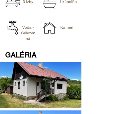
3 izby
1 kúpeľňa
Voda -
Kameň
Súkrom
ná
GALÉRIA