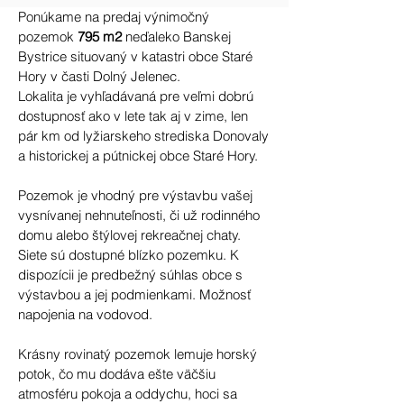
Ponúkame na predaj výnimočný
pozemok
795 m2
neďaleko Banskej
Bystrice situovaný v katastri obce Staré
Hory v časti Dolný Jelenec.
Lokalita je vyhľadávaná pre veľmi dobrú
dostupnosť ako v lete tak aj v zime, len
pár km od lyžiarskeho strediska Donovaly
a historickej a pútnickej obce Staré Hory.
Pozemok je vhodný pre výstavbu vašej
vysnívanej nehnuteľnosti, či už rodinného
domu alebo štýlovej rekreačnej chaty.
Siete sú dostupné blízko pozemku. K
dispozícii je predbežný súhlas obce s
výstavbou a jej podmienkami. Možnosť
napojenia na vodovod.
Krásny rovinatý pozemok lemuje horský
potok, čo mu dodáva ešte väčšiu
atmosféru pokoja a oddychu, hoci sa